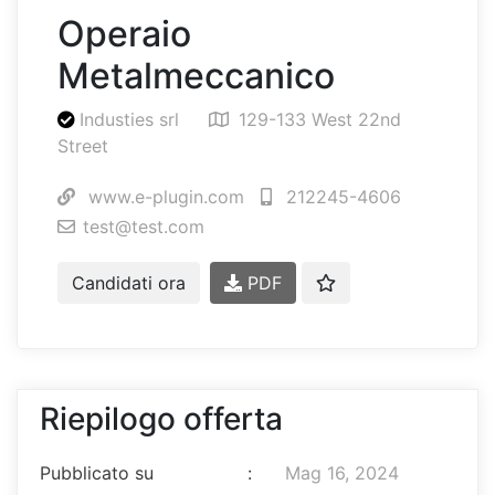
Operaio
Metalmeccanico
Industies srl
129-133 West 22nd
Street
www.e-plugin.com
212245-4606
test@test.com
Candidati ora
PDF
Riepilogo offerta
Pubblicato su
:
Mag 16, 2024