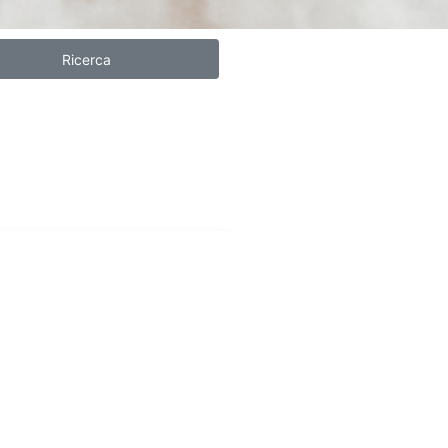
Ricerca
Metal srl
Operaio Metalmeccanico
18 May, 24
Scopri di più