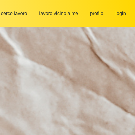
cerco lavoro
lavoro vicino a me
profilo
login