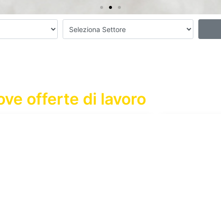
ve offerte di lavoro
Industies srl
Operaio Metalmeccanico
19 May, 24