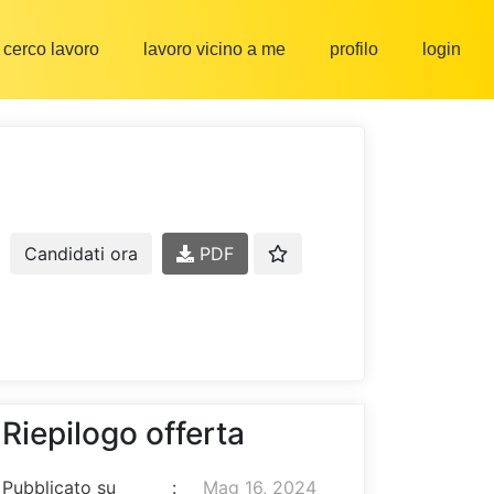
cerco lavoro
lavoro vicino a me
profilo
login
Candidati ora
PDF
Riepilogo offerta
Pubblicato su
:
Mag 16, 2024