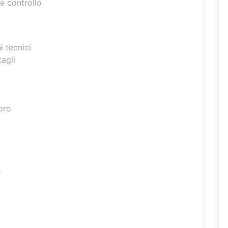
 e controllo
i tecnici
tagli
oro
o