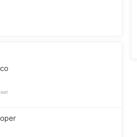
ico
reet
oper