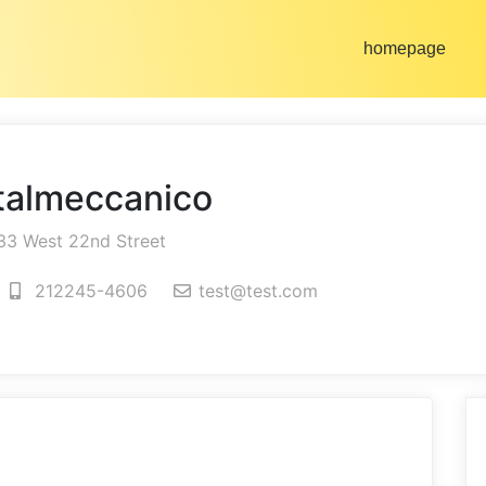
homepage
talmeccanico
33 West 22nd Street
212245-4606
test@test.com