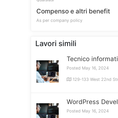
Compenso e altri benefit
As per company policy
Lavori simili
Tecnico informat
Posted May 16, 2024
129-133 West 22nd St
WordPress Devel
Posted May 16, 2024