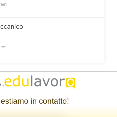
reet
ccanico
reet
estiamo in contatto!