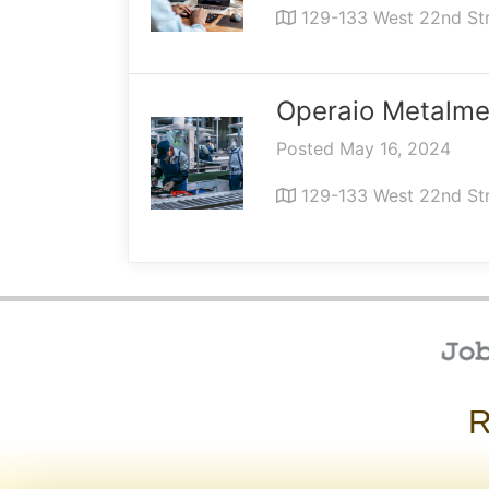
129-133 West 22nd St
Operaio Metalme
Posted May 16, 2024
129-133 West 22nd St
R